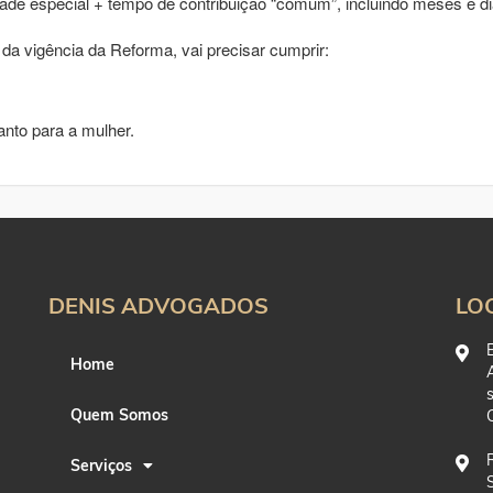
ade especial + tempo de contribuição “comum”, incluindo meses e di
da vigência da Reforma, vai precisar cumprir:
nto para a mulher.
DENIS ADVOGADOS
LO
Home
Quem Somos
Serviços