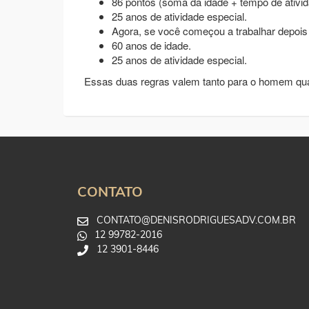
86 pontos (soma da idade + tempo de ativid
25 anos de atividade especial.
Agora, se você começou a trabalhar depois 
60 anos de idade.
25 anos de atividade especial.
Essas duas regras valem tanto para o homem qua
CONTATO
CONTATO@DENISRODRIGUESADV.COM.BR
12 99782-2016
12 3901-8446