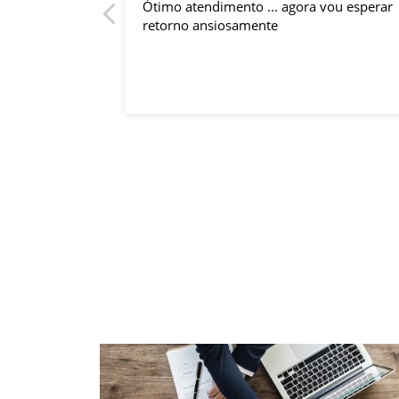
Ótimo atendimento ... agora vou esperar
 a consulta.
retorno ansiosamente
 jesus lhe
a.