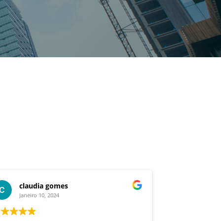
claudia gomes
antonio
Janeiro 10, 2024
Janeiro 1