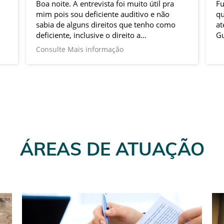
Boa noite. A entrevista foi muito útil pra
Fu
mim pois sou deficiente auditivo e não
qu
sabia de alguns direitos que tenho como
at
deficiente, inclusive o direito a
Gu
aposentadoria especial da pessoa com
Consulte Mais informação
deficiência.
ÁREAS DE ATUAÇÃO