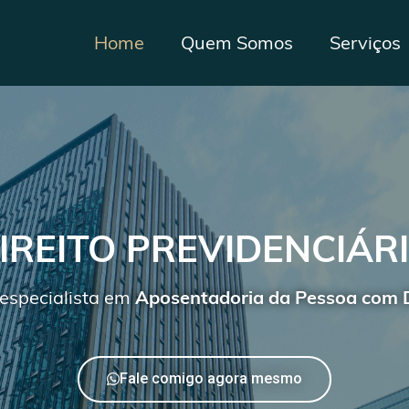
Home
Quem Somos
Serviços
IREITO PREVIDENCIÁR
especialista em
Aposentadoria da Pessoa com D
Fale comigo agora mesmo