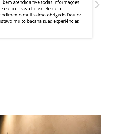
i bem atendida tive todas informações
Muito bom e a
e eu precisava foi excelente o
NOTA 10
endimento muitíssimo obrigado Doutor
stavo muito bacana suas experiências