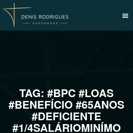
TAG:
#BPC #LOAS
#BENEFÍCIO #65ANOS
#DEFICIENTE
#1/4SALÁRIOMINÍMO