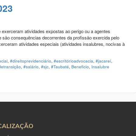
023
exerceram atividades expostas ao perigo ou a agentes
de são consequências decorrentes da profissão exercida pelo
erceram atividades especiais (atividades insalubres, nocivas à
cial
,
#direitoprevidenciário
,
#escritórioadvocacia
,
#jacareí
,
etransição
,
#salário
,
#sjc
,
#Taubaté
,
Beneficio
,
Insalubre
CALIZAÇÃO