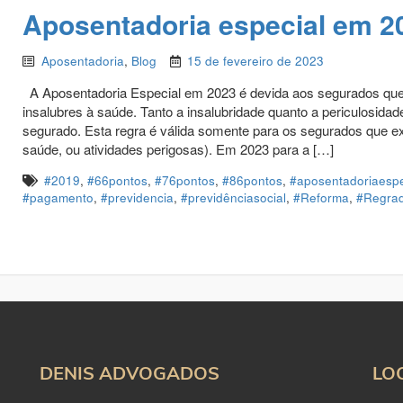
Aposentadoria especial em 2
Aposentadoria
,
Blog
15 de fevereiro de 2023
A Aposentadoria Especial em 2023 é devida aos segurados que 
insalubres à saúde. Tanto a insalubridade quanto a periculosida
segurado. Esta regra é válida somente para os segurados que ex
saúde, ou atividades perigosas). Em 2023 para a […]
#2019
,
#66pontos
,
#76pontos
,
#86pontos
,
#aposentadoriaespe
#pagamento
,
#previdencia
,
#previdênciasocial
,
#Reforma
,
#Regrad
DENIS ADVOGADOS
LO