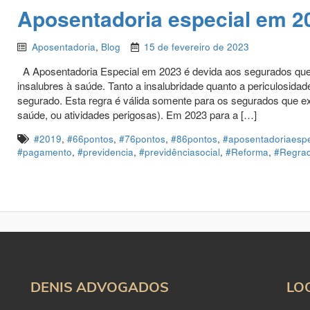
Aposentadoria especial em 2
Aposentadoria
,
Blog
15 de fevereiro de 2023
A Aposentadoria Especial em 2023 é devida aos segurados que 
insalubres à saúde. Tanto a insalubridade quanto a periculosida
segurado. Esta regra é válida somente para os segurados que ex
saúde, ou atividades perigosas). Em 2023 para a […]
#2019
,
#66pontos
,
#76pontos
,
#86pontos
,
#aposentadoriaespe
#pagamento
,
#previdencia
,
#previdênciasocial
,
#Reforma
,
#Regrad
DENIS ADVOGADOS
LO