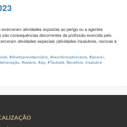
023
exerceram atividades expostas ao perigo ou a agentes
de são consequências decorrentes da profissão exercida pelo
erceram atividades especiais (atividades insalubres, nocivas à
cial
,
#direitoprevidenciário
,
#escritórioadvocacia
,
#jacareí
,
etransição
,
#salário
,
#sjc
,
#Taubaté
,
Beneficio
,
Insalubre
CALIZAÇÃO