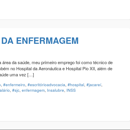
L DA ENFERMAGEM
a saúde, meu primeiro emprego foi como técnico de
mbém no Hospital da Aeronáutica e Hospital Pio XII, além de
 saúde uma vez […]
o
,
#enfermeiro
,
#escritórioadvocacia
,
#hospital
,
#jacareí
,
alário
,
#sjc
,
enfermagem
,
Insalubre
,
INSS