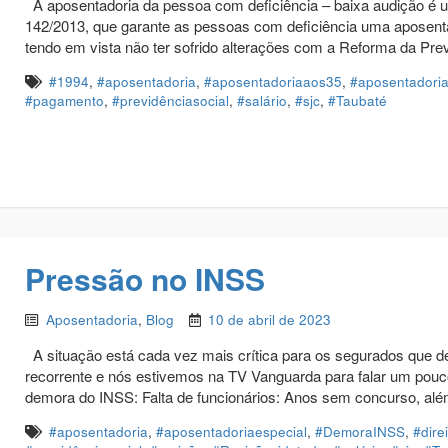
A aposentadoria da pessoa com deficiência – baixa audição é 
142/2013, que garante as pessoas com deficiência uma aposenta
tendo em vista não ter sofrido alterações com a Reforma da Pr
#1994
,
#aposentadoria
,
#aposentadoriaaos35
,
#aposentadoria
#pagamento
,
#previdênciasocial
,
#salário
,
#sjc
,
#Taubaté
Pressão no INSS
Aposentadoria
,
Blog
10 de abril de 2023
A situação está cada vez mais crítica para os segurados que
recorrente e nós estivemos na TV Vanguarda para falar um pouco
demora do INSS: Falta de funcionários: Anos sem concurso, além
#aposentadoria
,
#aposentadoriaespecial
,
#DemoraINSS
,
#dire