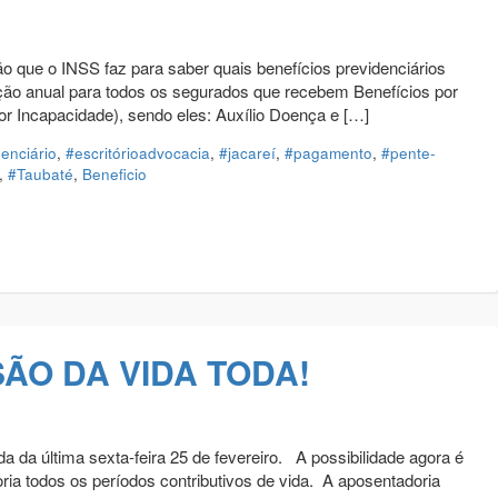
o que o INSS faz para saber quais benefícios previdenciários
ação anual para todos os segurados que recebem Benefícios por
 Incapacidade), sendo eles: Auxílio Doença e […]
denciário
,
#escritórioadvocacia
,
#jacareí
,
#pagamento
,
#pente-
,
#Taubaté
,
Beneficio
ÃO DA VIDA TODA!
 da última sexta-feira 25 de fevereiro. A possibilidade agora é
oria todos os períodos contributivos de vida. A aposentadoria