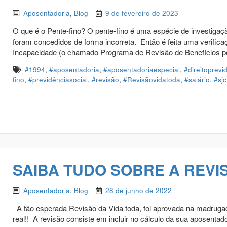
Aposentadoria
,
Blog
9 de fevereiro de 2023
O que é o Pente-fino? O pente-fino é uma espécie de investigaçã
foram concedidos de forma incorreta. Então é feita uma verific
Incapacidade (o chamado Programa de Revisão de Benefícios por
#1994
,
#aposentadoria
,
#aposentadoriaespecial
,
#direitoprevi
fino
,
#previdênciasocial
,
#revisão
,
#Revisãovidatoda
,
#salário
,
#sjc
SAIBA TUDO SOBRE A REVIS
Aposentadoria
,
Blog
28 de junho de 2022
A tão esperada Revisão da Vida toda, foi aprovada na madrugada
real!! A revisão consiste em incluir no cálculo da sua aposentad