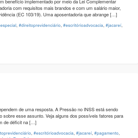
um benefício implementado por meio da Lei Complementar
doria com requisitos mais brandos e com um salário maior,
evidência (EC 103/19). Uma aposentadoria que abrange […]
especial
,
#direitoprevidenciário
,
#escritórioadvocacia
,
#jacareí
,
 dependem de uma resposta. A Pressão no INSS está sendo
 sobre esse assunto. Veja alguns dos possíveis fatores para
 de déficit na […]
itoprevidenciário
,
#escritórioadvocacia
,
#jacareí
,
#pagamento
,