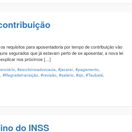
contribuição
s requisitos para aposentadoria por tempo de contribuição vão
guns segurados que já estavam perto de se aposentar, a nova lei
 explicar nos próximos […]
denciário
,
#escritórioadvocacia
,
#jacareí
,
#pagamento
,
a
,
#Regradetransição
,
#revisão
,
#salário
,
#sjc
,
#Taubaté
,
Fino do INSS