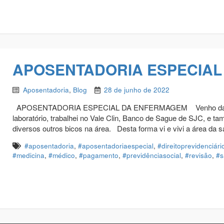
APOSENTADORIA ESPECIA
Aposentadoria
,
Blog
28 de junho de 2022
APOSENTADORIA ESPECIAL DA ENFERMAGEM Venho da área d
laboratório, trabalhei no Vale Clin, Banco de Sague de SJC, e ta
diversos outros bicos na área. Desta forma vi e vivi a área da
#aposentadoria
,
#aposentadoriaespecial
,
#direitoprevidenciári
#medicina
,
#médico
,
#pagamento
,
#previdênciasocial
,
#revisão
,
#s