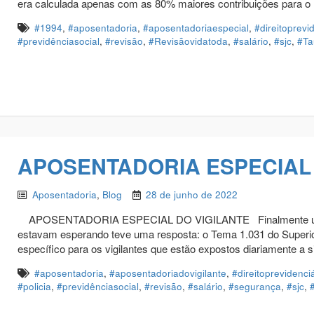
era calculada apenas com as 80% maiores contribuições para o 
#1994
,
#aposentadoria
,
#aposentadoriaespecial
,
#direitoprevi
#previdênciasocial
,
#revisão
,
#Revisãovidatoda
,
#salário
,
#sjc
,
#Ta
APOSENTADORIA ESPECIAL 
Aposentadoria
,
Blog
28 de junho de 2022
APOSENTADORIA ESPECIAL DO VIGILANTE Finalmente um tem
estavam esperando teve uma resposta: o Tema 1.031 do Superior 
específico para os vigilantes que estão expostos diariamente a s
#aposentadoria
,
#aposentadoriadovigilante
,
#direitoprevidenci
#policia
,
#previdênciasocial
,
#revisão
,
#salário
,
#segurança
,
#sjc
,
#