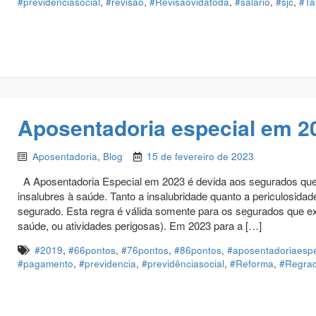
#previdênciasocial
,
#revisão
,
#Revisãovidatoda
,
#salário
,
#sjc
,
#Ta
Aposentadoria especial em 2
Aposentadoria
,
Blog
15 de fevereiro de 2023
A Aposentadoria Especial em 2023 é devida aos segurados que 
insalubres à saúde. Tanto a insalubridade quanto a periculosida
segurado. Esta regra é válida somente para os segurados que ex
saúde, ou atividades perigosas). Em 2023 para a […]
#2019
,
#66pontos
,
#76pontos
,
#86pontos
,
#aposentadoriaespe
#pagamento
,
#previdencia
,
#previdênciasocial
,
#Reforma
,
#Regrad