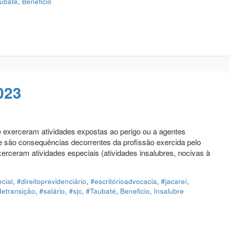
ubaté
,
Beneficio
023
exerceram atividades expostas ao perigo ou a agentes
de são consequências decorrentes da profissão exercida pelo
erceram atividades especiais (atividades insalubres, nocivas à
cial
,
#direitoprevidenciário
,
#escritórioadvocacia
,
#jacareí
,
etransição
,
#salário
,
#sjc
,
#Taubaté
,
Beneficio
,
Insalubre