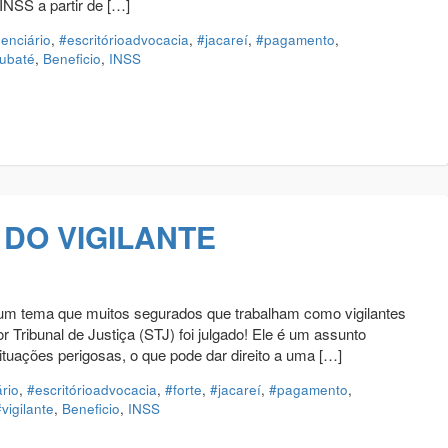
INSS a partir de […]
denciário
,
#escritórioadvocacia
,
#jacareí
,
#pagamento
,
ubaté
,
Beneficio
,
INSS
DO VIGILANTE
a que muitos segurados que trabalham como vigilantes
Tribunal de Justiça (STJ) foi julgado! Ele é um assunto
ituações perigosas, o que pode dar direito a uma […]
ário
,
#escritórioadvocacia
,
#forte
,
#jacareí
,
#pagamento
,
vigilante
,
Beneficio
,
INSS