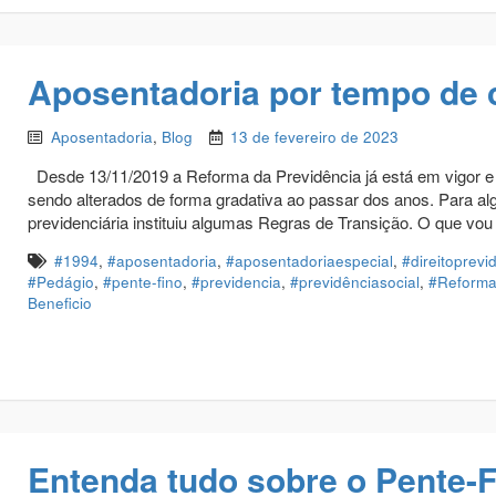
Aposentadoria por tempo de 
Aposentadoria
,
Blog
13 de fevereiro de 2023
Desde 13/11/2019 a Reforma da Previdência já está em vigor e o
sendo alterados de forma gradativa ao passar dos anos. Para al
previdenciária instituiu algumas Regras de Transição. O que vou
#1994
,
#aposentadoria
,
#aposentadoriaespecial
,
#direitoprevi
#Pedágio
,
#pente-fino
,
#previdencia
,
#previdênciasocial
,
#Reform
Beneficio
Entenda tudo sobre o Pente-