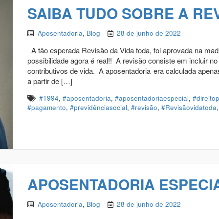
SAIBA TUDO SOBRE A REV
Aposentadoria
,
Blog
28 de junho de 2022
A tão esperada Revisão da Vida toda, foi aprovada na madr
possibilidade agora é real!! A revisão consiste em incluir n
contributivos de vida. A aposentadoria era calculada apen
a partir de […]
#1994
,
#aposentadoria
,
#aposentadoriaespecial
,
#direito
#pagamento
,
#previdênciasocial
,
#revisão
,
#Revisãovidatoda
APOSENTADORIA ESPECIA
Aposentadoria
,
Blog
28 de junho de 2022