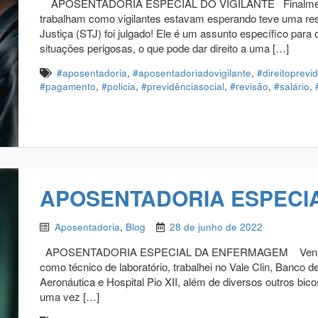
APOSENTADORIA ESPECIAL DO VIGILANTE Finalmente 
trabalham como vigilantes estavam esperando teve uma res
Justiça (STJ) foi julgado! Ele é um assunto específico para 
situações perigosas, o que pode dar direito a uma […]
#aposentadoria
,
#aposentadoriadovigilante
,
#direitoprevi
#pagamento
,
#policia
,
#previdênciasocial
,
#revisão
,
#salário
,
APOSENTADORIA ESPECI
Aposentadoria
,
Blog
28 de junho de 2022
APOSENTADORIA ESPECIAL DA ENFERMAGEM Venho da á
como técnico de laboratório, trabalhei no Vale Clin, Banco
Aeronáutica e Hospital Pio XII, além de diversos outros bic
uma vez […]