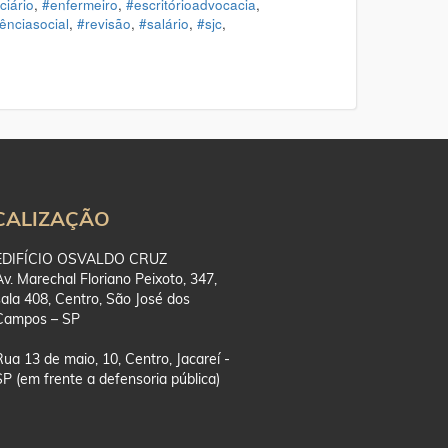
ciário
,
#enfermeiro
,
#escritórioadvocacia
,
ênciasocial
,
#revisão
,
#salário
,
#sjc
,
CALIZAÇÃO
EDIFÍCIO OSVALDO CRUZ
Av. Marechal Floriano Peixoto, 347,
sala 408, Centro, São José dos
Campos – SP
Rua 13 de maio, 10, Centro, Jacareí -
SP (em frente a defensoria pública)