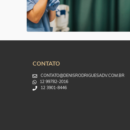
CONTATO
CONTATO@DENISRODRIGUESADV.COM.BR
12 99782-2016
12 3901-8446