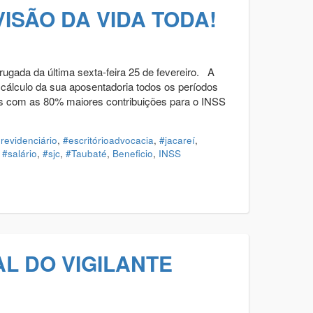
ISÃO DA VIDA TODA!
ugada da última sexta-feira 25 de fevereiro. A
o cálculo da sua aposentadoria todos os períodos
as com as 80% maiores contribuições para o INSS
previdenciário
,
#escritórioadvocacia
,
#jacareí
,
,
#salário
,
#sjc
,
#Taubaté
,
Beneficio
,
INSS
L DO VIGILANTE