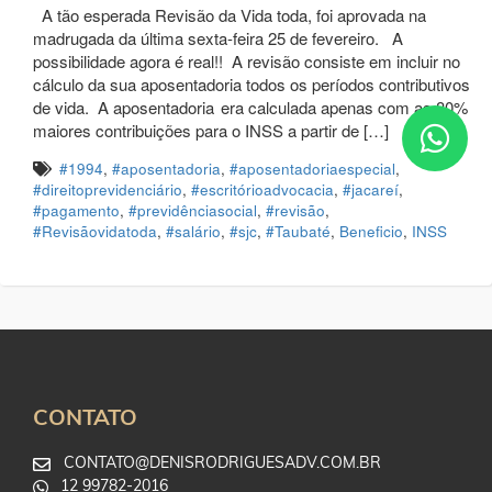
A tão esperada Revisão da Vida toda, foi aprovada na
madrugada da última sexta-feira 25 de fevereiro. A
possibilidade agora é real!! A revisão consiste em incluir no
cálculo da sua aposentadoria todos os períodos contributivos
de vida. A aposentadoria era calculada apenas com as 80%
maiores contribuições para o INSS a partir de […]
#1994
,
#aposentadoria
,
#aposentadoriaespecial
,
#direitoprevidenciário
,
#escritórioadvocacia
,
#jacareí
,
#pagamento
,
#previdênciasocial
,
#revisão
,
#Revisãovidatoda
,
#salário
,
#sjc
,
#Taubaté
,
Beneficio
,
INSS
CONTATO
CONTATO@DENISRODRIGUESADV.COM.BR
12 99782-2016