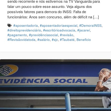
sendo recorrente e nós estivemos na TV Vanguarda para
falar um pouco sobre esse assunto. Veja alguns dos
possíveis fatores para demora do INSS: Falta de
funcionários: Anos sem concurso, além de déficit na […]
#aposentadoria
,
#aposentadoriaespecial
,
#DemoraINSS
,
#direitoprevidenciário
,
#escritórioadvocacia
,
#jacareí
,
#pagamento
,
#previdênciasocial
,
#revisão
,
#Revisãovidatoda
,
#salário
,
#sjc
,
#Taubaté
,
Beneficio