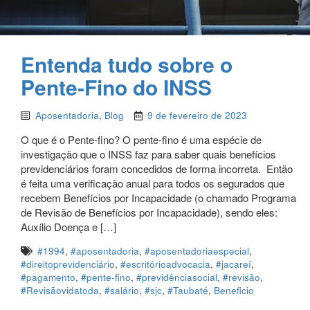
Entenda tudo sobre o
Pente-Fino do INSS
Aposentadoria
,
Blog
9 de fevereiro de 2023
O que é o Pente-fino? O pente-fino é uma espécie de
investigação que o INSS faz para saber quais benefícios
previdenciários foram concedidos de forma incorreta. Então
é feita uma verificação anual para todos os segurados que
recebem Benefícios por Incapacidade (o chamado Programa
de Revisão de Benefícios por Incapacidade), sendo eles:
Auxílio Doença e […]
#1994
,
#aposentadoria
,
#aposentadoriaespecial
,
#direitoprevidenciário
,
#escritórioadvocacia
,
#jacareí
,
#pagamento
,
#pente-fino
,
#previdênciasocial
,
#revisão
,
#Revisãovidatoda
,
#salário
,
#sjc
,
#Taubaté
,
Beneficio